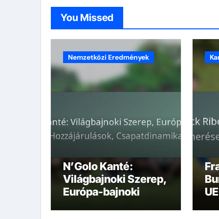
You Missed
Nemzetközi Eredmények
Ka
N’Golo Kanté:
Fr
Világbajnoki Szerep,
Bu
Európa-bajnoki
UE
Hozzájárulások,
Sz
Csapatdinamika
mé