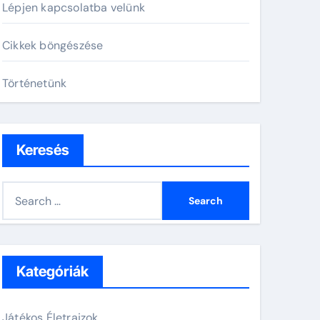
Lépjen kapcsolatba velünk
Cikkek böngészése
Történetünk
Keresés
S
e
a
r
c
Kategóriák
h
f
Játékos Életrajzok