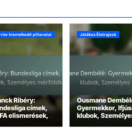
rrier kiemelkedő pillanatai
Játékos Életrajzok
anck Ribéry:
Ousmane Dembél
ndesliga címek,
Gyermekkor, Ifjús
FA elismerések,
klubok, Személye
emélyes
út
rföldkövek