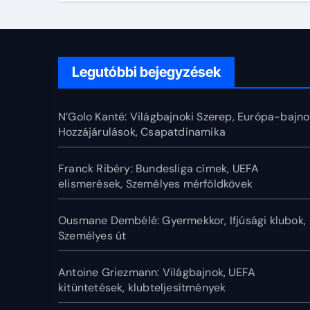
Legutóbbi bejegyzések
N’Golo Kanté: Világbajnoki Szerep, Európa-bajno
Hozzájárulások, Csapatdinamika
Franck Ribéry: Bundesliga címek, UEFA
elismerések, Személyes mérföldkövek
Ousmane Dembélé: Gyermekkor, Ifjúsági klubok,
Személyes út
Antoine Griezmann: Világbajnok, UEFA
kitüntetések, klubteljesítmények