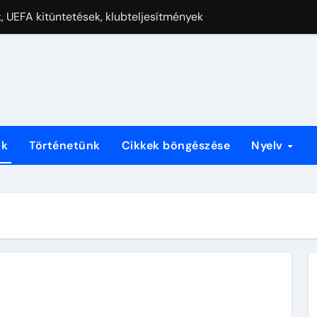
, UEFA kitüntetések, klubteljesítmények
tás, Nemzetközi Rekordok, Jövőbeli Potenciál
ítmények, válogatott mérkőzések, kulcsfontosságú pillanatok
ádi háttér, Oktatás
yőzelmek, UEFA Bajnokok Ligája, Klubörökség
k, nemzetközi rekordok, vezetői szerepek
nk
Történetünk
Cikkek böngészése
Nyelv
eljesítmények, nemzetközi válogatott mérkőzések, klubhatás
rep, Európa-bajnoki Hozzájárulások, Csapatdinamika