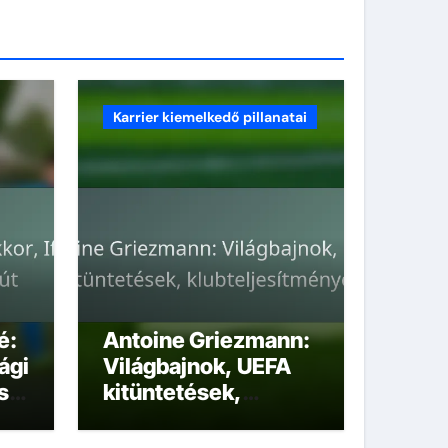
Karrier kiemelkedő pillanatai
é:
Antoine Griezmann:
ági
Világbajnok, UEFA
s
kitüntetések,
klubteljesítmények