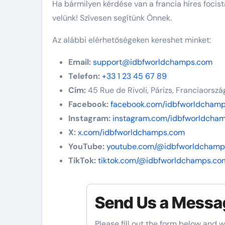
Ha bármilyen kérdése van a francia híres focis
velünk! Szívesen segítünk Önnek.
Az alábbi elérhetőségeken kereshet minket:
Email:
support@idbfworldchamps.com
Telefon:
+33 1 23 45 67 89
Cím:
45 Rue de Rivoli, Párizs, Franciaorsz
Facebook:
facebook.com/idbfworldcham
Instagram:
instagram.com/idbfworldcha
X:
x.com/idbfworldchamps.com
YouTube:
youtube.com/@idbfworldchamp
TikTok:
tiktok.com/@idbfworldchamps.co
Send Us a Messa
Please fill out the form below and w