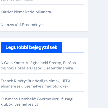
o
r
Karrier kiemelkedő pillanatai
:
Nemzetközi Eredmények
Legutóbbi bejegyzések
N’Golo Kanté: Világbajnoki Szerep, Európa-
bajnoki Hozzájárulások, Csapatdinamika
Franck Ribéry: Bundesliga címek, UEFA
elismerések, Személyes mérföldkövek
Ousmane Dembélé: Gyermekkor, Ifjúsági
klubok, Személyes út