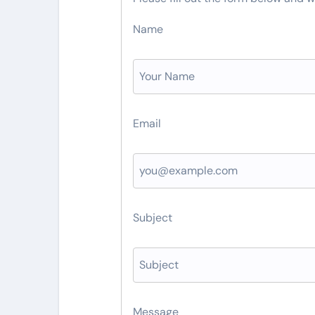
Name
Email
Subject
Message