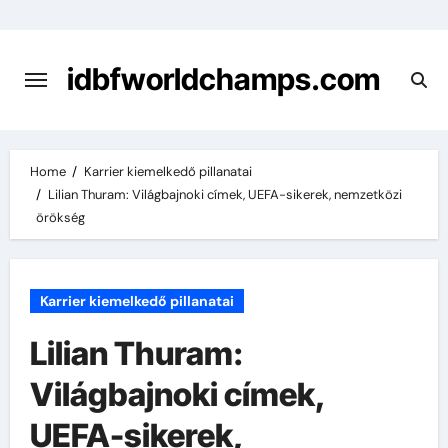
Skip
to
content
idbfworldchamps.com
Home
Karrier kiemelkedő pillanatai
Lilian Thuram: Világbajnoki címek, UEFA-sikerek, nemzetközi
örökség
Karrier kiemelkedő pillanatai
Lilian Thuram:
Világbajnoki címek,
UEFA-sikerek,