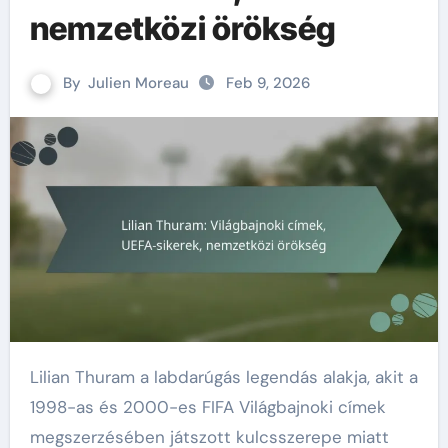
nemzetközi örökség
By
Julien Moreau
Feb 9, 2026
Lilian Thuram a labdarúgás legendás alakja, akit a
1998-as és 2000-es FIFA Világbajnoki címek
megszerzésében játszott kulcsszerepe miatt