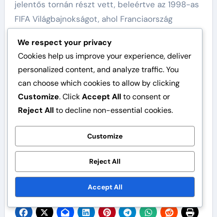
jelentős tornán részt vett, beleértve az 1998-as
FIFA Világbajnokságot, ahol Franciaország
győztesen került ki. Thuram világbajnoki és UEFA
We respect your privacy
Európa-bajnoki szereplései megszilárdították
Cookies help us improve your experience, deliver
hírnevét, mint Franciaország kulcsszereplőjét.
personalized content, and analyze traffic. You
can choose which cookies to allow by clicking
Nemzetközi karrierje során Thuram négy
Customize
. Click
Accept All
to consent or
világbajnokságon és több UEFA Európa-
Reject All
to decline non-essential cookies.
bajnokságon játszott, bemutatva
következetességét és tartósságát a
Customize
legmagasabb szintű versenyzésben.
Hozzájárulásai kulcsszerepet játszottak
Reject All
Franciaország sikerében ezeken a tornákon.
Accept All