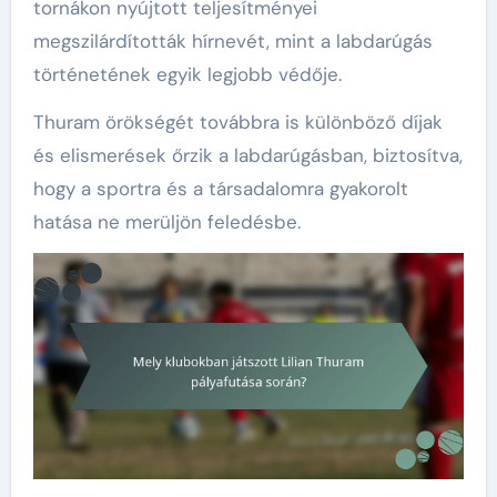
tornákon nyújtott teljesítményei
megszilárdították hírnevét, mint a labdarúgás
történetének egyik legjobb védője.
Thuram örökségét továbbra is különböző díjak
és elismerések őrzik a labdarúgásban, biztosítva,
hogy a sportra és a társadalomra gyakorolt
hatása ne merüljön feledésbe.