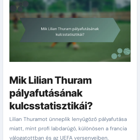
Mik Lilian Thuram
pályafutásának
kulcsstatisztikái?
Lilian Thuramot ünneplik lenyűgöző pályafutása
miatt, mint profi labdarúgó, különösen a francia
válogatottban és az UEFA versenyeiben.