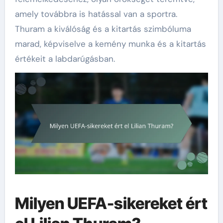
amely továbbra is hatással van a sportra.
Thuram a kiválóság és a kitartás szimbóluma
marad, képviselve a kemény munka és a kitartás
értékeit a labdarúgásban.
Milyen UEFA-sikereket ért