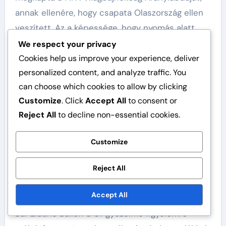
annak ellenére, hogy csapata Olaszország ellen
veszített. Az a képessége, hogy nyomás alatt
teljesít, kiemeli örökségét a világbajnokság
We respect your privacy
történetében.
Cookies help us improve your experience, deliver
personalized content, and analyze traffic. You
Ballon d’Or eredmények
can choose which cookies to allow by clicking
Customize
. Click
Accept All
to consent or
Zidane 1998-ban megnyerte a rangos Ballon
Reject All
to decline non-essential cookies.
d’Or-t, elismerve őt a világ legjobb játékosaként
abban az évben. Ez az elismerés a klub- és a
Customize
nemzetközi versenyeken nyújtott kiemelkedő
teljesítményei után érkezett. Képességeinek,
Reject All
látásmódjának és vezetői kvalitásainak egyedi
keveréke megkülönböztette őt társaitól.
Accept All
Bár Zidane Ballon d’Or győzelme figyelemre