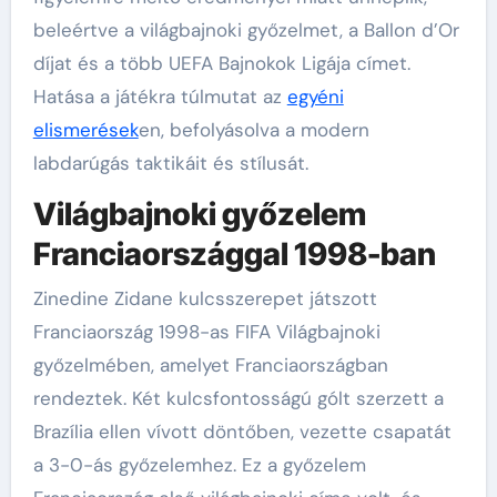
beleértve a világbajnoki győzelmet, a Ballon d’Or
díjat és a több UEFA Bajnokok Ligája címet.
Hatása a játékra túlmutat az
egyéni
elismerések
en, befolyásolva a modern
labdarúgás taktikáit és stílusát.
Világbajnoki győzelem
Franciaországgal 1998-ban
Zinedine Zidane kulcsszerepet játszott
Franciaország 1998-as FIFA Világbajnoki
győzelmében, amelyet Franciaországban
rendeztek. Két kulcsfontosságú gólt szerzett a
Brazília ellen vívott döntőben, vezette csapatát
a 3-0-ás győzelemhez. Ez a győzelem