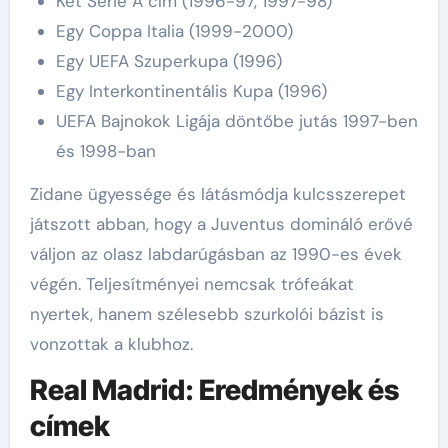
Két Serie A cím (1996-97, 1997-98)
Egy Coppa Italia (1999-2000)
Egy UEFA Szuperkupa (1996)
Egy Interkontinentális Kupa (1996)
UEFA Bajnokok Ligája döntőbe jutás 1997-ben
és 1998-ban
Zidane ügyessége és látásmódja kulcsszerepet
játszott abban, hogy a Juventus domináló erővé
váljon az olasz labdarúgásban az 1990-es évek
végén. Teljesítményei nemcsak trófeákat
nyertek, hanem szélesebb szurkolói bázist is
vonzottak a klubhoz.
Real Madrid: Eredmények és
címek