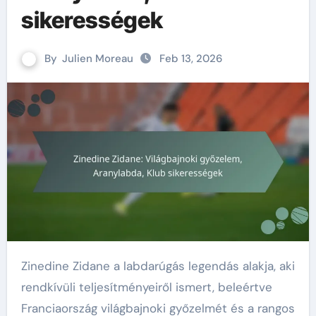
sikerességek
By
Julien Moreau
Feb 13, 2026
Zinedine Zidane a labdarúgás legendás alakja, aki
rendkívüli teljesítményeiről ismert, beleértve
Franciaország világbajnoki győzelmét és a rangos