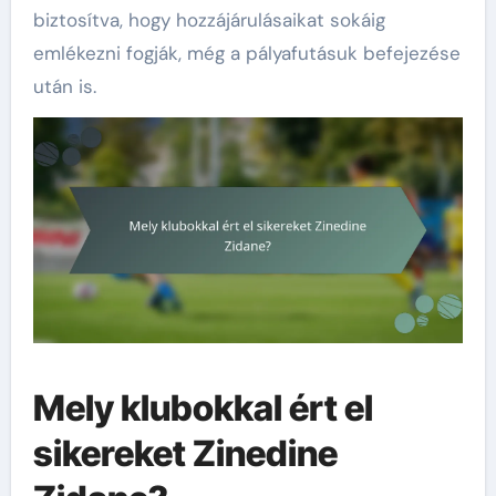
biztosítva, hogy hozzájárulásaikat sokáig
emlékezni fogják, még a pályafutásuk befejezése
után is.
Mely klubokkal ért el
sikereket Zinedine