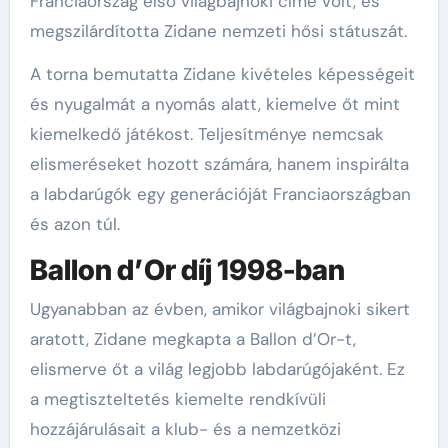
Franciaország első világbajnoki címe volt, és
megszilárdította Zidane nemzeti hősi státuszát.
A torna bemutatta Zidane kivételes képességeit
és nyugalmát a nyomás alatt, kiemelve őt mint
kiemelkedő játékost. Teljesítménye nemcsak
elismeréseket hozott számára, hanem inspirálta
a labdarúgók egy generációját Franciaországban
és azon túl.
Ballon d’Or díj 1998-ban
Ugyanabban az évben, amikor világbajnoki sikert
aratott, Zidane megkapta a Ballon d’Or-t,
elismerve őt a világ legjobb labdarúgójaként. Ez
a megtiszteltetés kiemelte rendkívüli
hozzájárulásait a klub- és a nemzetközi