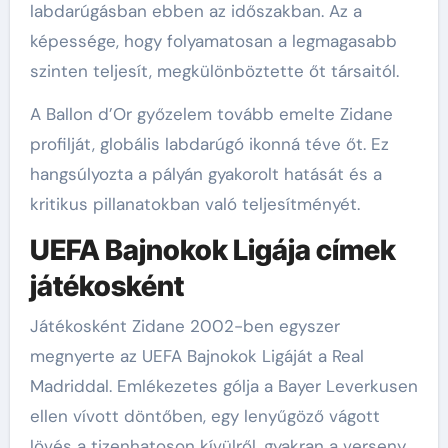
labdarúgásban ebben az időszakban. Az a
képessége, hogy folyamatosan a legmagasabb
szinten teljesít, megkülönböztette őt társaitól.
A Ballon d’Or győzelem tovább emelte Zidane
profilját, globális labdarúgó ikonná téve őt. Ez
hangsúlyozta a pályán gyakorolt hatását és a
kritikus pillanatokban való teljesítményét.
UEFA Bajnokok Ligája címek
játékosként
Játékosként Zidane 2002-ben egyszer
megnyerte az UEFA Bajnokok Ligáját a Real
Madriddal. Emlékezetes gólja a Bayer Leverkusen
ellen vívott döntőben, egy lenyűgöző vágott
lövés a tizenhatoson kívülről, gyakran a verseny