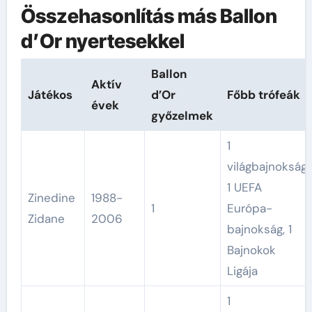
Összehasonlítás más Ballon
d’Or nyertesekkel
Ballon
Aktív
Játékos
d’Or
Főbb trófeák
évek
győzelmek
1
világbajnokság,
1 UEFA
Zinedine
1988-
1
Európa-
Zidane
2006
bajnokság, 1
Bajnokok
Ligája
1