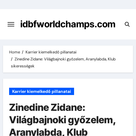
Skip
to
content
idbfworldchamps.com
Home
Karrier kiemelkedő pillanatai
Zinedine Zidane: Világbajnoki győzelem, Aranylabda, Klub
sikerességek
Karrier kiemelkedő pillanatai
Zinedine Zidane:
Világbajnoki győzelem,
Aranylabda, Klub