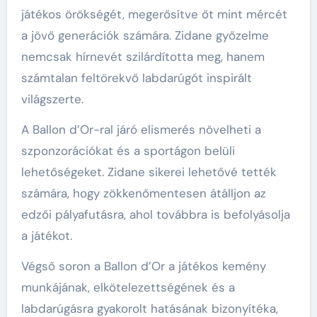
játékos örökségét, megerősítve őt mint mércét
a jövő generációk számára. Zidane győzelme
nemcsak hírnevét szilárdította meg, hanem
számtalan feltörekvő labdarúgót inspirált
világszerte.
A Ballon d’Or-ral járó elismerés növelheti a
szponzorációkat és a sportágon belüli
lehetőségeket. Zidane sikerei lehetővé tették
számára, hogy zökkenőmentesen átálljon az
edzői pályafutásra, ahol továbbra is befolyásolja
a játékot.
Végső soron a Ballon d’Or a játékos kemény
munkájának, elkötelezettségének és a
labdarúgásra gyakorolt hatásának bizonyítéka,