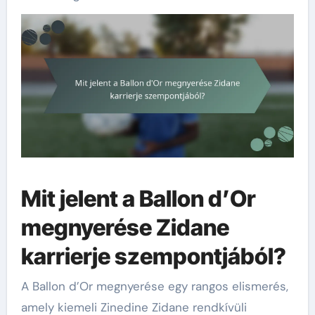
Mit jelent a Ballon d’Or
megnyerése Zidane
karrierje szempontjából?
A Ballon d’Or megnyerése egy rangos elismerés,
amely kiemeli Zinedine Zidane rendkívüli