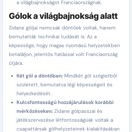
a világbajnokságot Franciaországnak.
Gólok a világbajnokság alatt
Zidane góljai nemcsak döntőek voltak, hanem
bemutatták technikai tudását is. Az a
képessége, hogy magas nyomású helyzetekben
betaláljon, jelentős hatással volt Franciaország
útjára.
Két gól a döntőben:
Mindkét gól szögletből
született, bemutatva légi képességeit és
helyezkedését.
Kulcsfontosságú hozzájárulások korábbi
mérkőzéseken:
Zidane gólpasszai és
játékszervezése létfontosságúak voltak a
csapattársak gólhelyzeteinek kialakításában