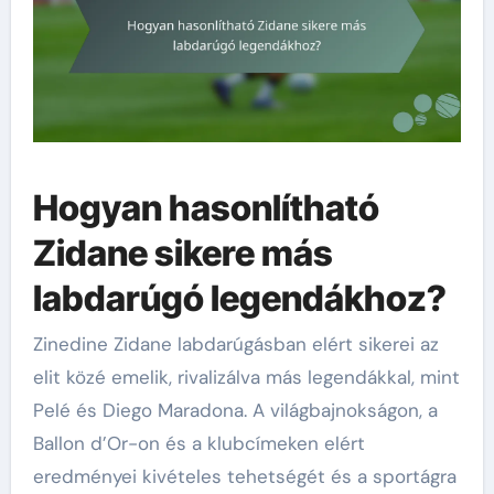
Hogyan hasonlítható
Zidane sikere más
labdarúgó legendákhoz?
Zinedine Zidane labdarúgásban elért sikerei az
elit közé emelik, rivalizálva más legendákkal, mint
Pelé és Diego Maradona. A világbajnokságon, a
Ballon d’Or-on és a klubcímeken elért
eredményei kivételes tehetségét és a sportágra