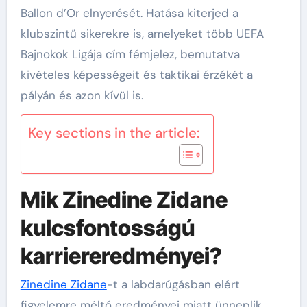
Ballon d’Or elnyerését. Hatása kiterjed a
klubszintű sikerekre is, amelyeket több UEFA
Bajnokok Ligája cím fémjelez, bemutatva
kivételes képességeit és taktikai érzékét a
pályán és azon kívül is.
Key sections in the article:
Mik Zinedine Zidane
kulcsfontosságú
karriereredményei?
Zinedine Zidane
-t a labdarúgásban elért
figyelemre méltó eredményei miatt ünneplik,