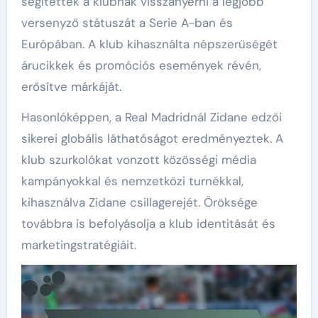
segítettek a klubnak visszanyerni a legjobb
versenyző státuszát a Serie A-ban és
Európában. A klub kihasználta népszerűségét
árucikkek és promóciós események révén,
erősítve márkáját.
Hasonlóképpen, a Real Madridnál Zidane edzői
sikerei globális láthatóságot eredményeztek. A
klub szurkolókat vonzott közösségi média
kampányokkal és nemzetközi turnékkal,
kihasználva Zidane csillagerejét. Öröksége
továbbra is befolyásolja a klub identitását és
marketingstratégiáit.